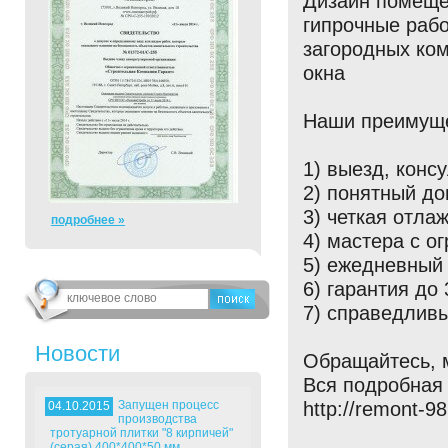
Дизайн помещен
гипрочные раб
загородных ком
окна
Наши преимуще
1) выезд, конс
2) понятный д
3) четкая отла
подробнее »
4) мастера с о
5) ежедневный 
6) гарантия до 
7) справедлив
Новости
Обращайтесь, 
Вся подробная
Запущен процесс
http://remont-98
04.10.2015
производства
тротуарной плитки "8 кирпичей"
(серая) 400*400*50 мм.