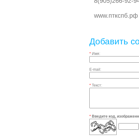
8(905)266-92-9
www.пткспб.рф
Добавить с
*
Имя:
E-mail:
*
Текст:
*
Введите код, изображенн