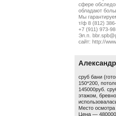
сфере обследо
обладают боль
Мы гарантируе
т/ф 8 (812) 386
+7 (911) 973-98
Эл.п. bbr.spb@
сайт: http://www
Александ
сруб бани (гото
150*200, потол
145000руб. сру
этажом, бревно
использовалас
Место осмотра
Цена — 480000р