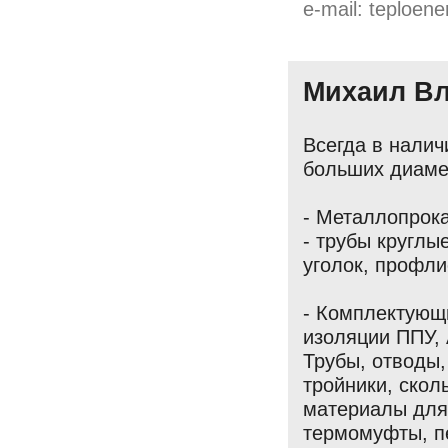
e-mail: teploen
Михаил В
Всегда в налич
больших диамет
- Металлопрока
- трубы круглы
уголок, профли
- Комплектующи
изоляции ППУ,
Трубы, отводы
тройники, скол
материалы для 
термомуфты, п