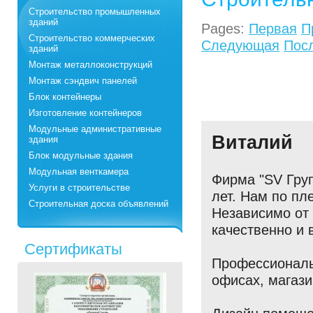
Строительство промышленных
зданий
Pages:
Первая
П
Строительство коммерческих
Следующая
Пос
зданий
Монтаж металлоконструкций
Монтаж сэндвич панелей
Блок контейнеры
Изготовление контейнеров
Модульные административные
Виталий
здания
26
Блок модульные здания
Модульная венткамера
Фирма "SV Груп
Услуги в строительстве
лет. Нам по пл
Строительная доска объявлений
Независимо от
качественно и в
Сертификаты
Профессиональ
офисах, магази